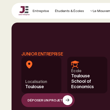
Entreprise
Étudiants & Écoles
Le Mouve
JUNIOR ENTREPRISE
École
Toulouse
School of
Localisation
Toulouse
Economics
DÉPOSER UN PROJET
DÉPOSER UN PROJET