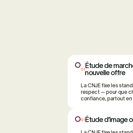
Étude de marché
01
nouvelle offre
La CNJE fixe les stand
respect — pour que ch
confiance, partout en
Étude d’image o
01
La CNJE fixe les stand