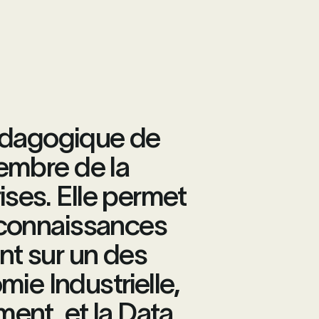
pédagogique de
embre de la
ses. Elle permet
s connaissances
nt sur un des
ie Industrielle,
ent, et la Data