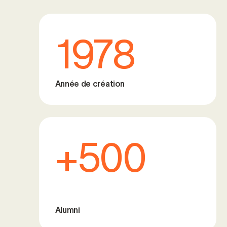
1978
Année de création
+500
Alumni