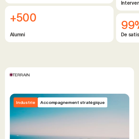
Interve
+500
99
Alumni
De satis
TERRAIN
Industrie
Accompagnement stratégique