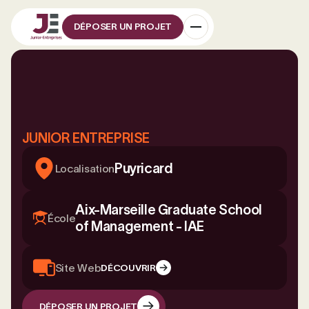
DÉPOSER UN PROJET
JUNIOR ENTREPRISE
Puyricard
Localisation
Aix-Marseille Graduate School
École
of Management - IAE
Site Web
DÉCOUVRIR
DÉPOSER UN PROJET