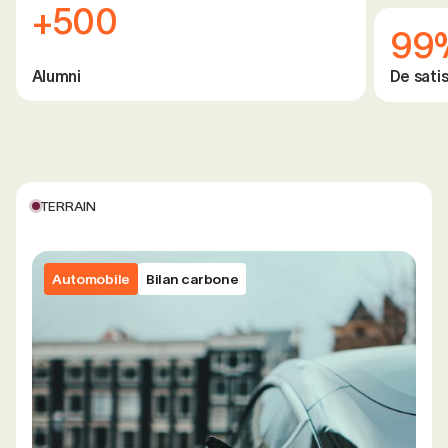
+500
99
Alumni
De satis
TERRAIN
Automobile
Bilan carbone