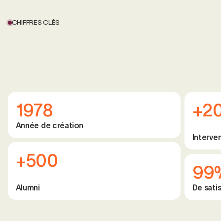
CHIFFRES CLÉS
1978
+2
Année de création
Interve
+500
99
Alumni
De satis