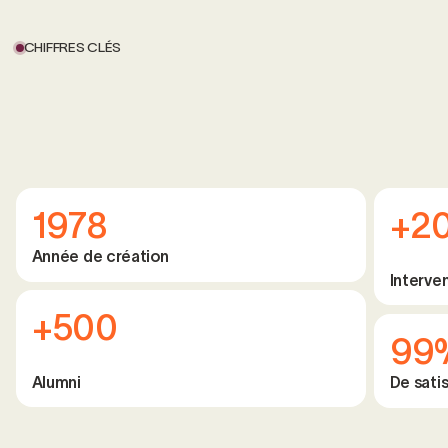
CHIFFRES CLÉS
1978
+2
Année de création
Interve
+500
99
Alumni
De satis