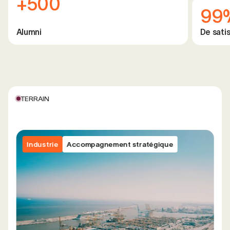
+500
99
Alumni
De satis
TERRAIN
Industrie
Accompagnement stratégique