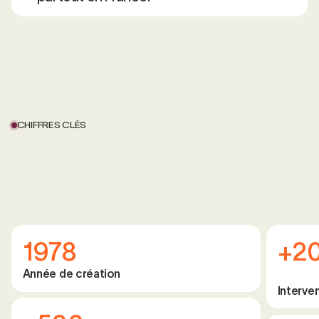
CHIFFRES CLÉS
1978
+2
Année de création
Interve