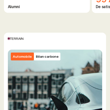
Alumni
De satis
TERRAIN
Automobile
Bilan carbone