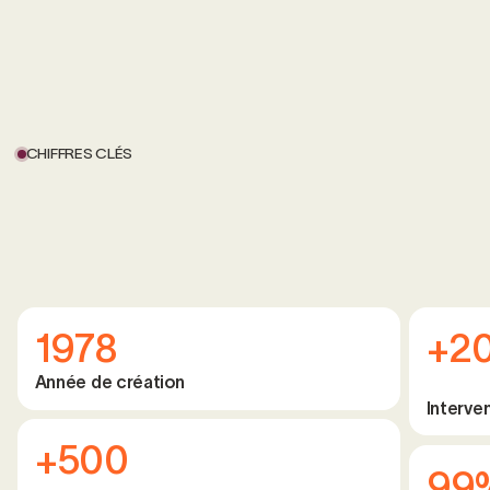
CHIFFRES CLÉS
1978
+2
Année de création
Interve
+500
99