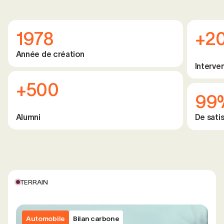
1978
+2
Année de création
Interve
+500
99
Alumni
De satis
TERRAIN
Automobile
Bilan carbone