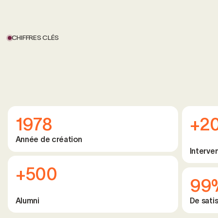
CHIFFRES CLÉS
1978
+2
Année de création
Interve
+500
99
Alumni
De satis