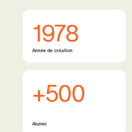
1978
Année de création
+500
Alumni