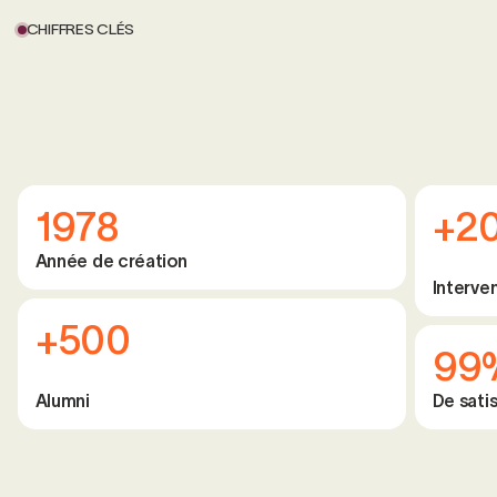
CHIFFRES CLÉS
1978
+2
Année de création
Interve
+500
99
Alumni
De satis