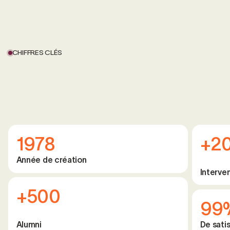
CHIFFRES CLÉS
1978
+2
Année de création
Interve
+500
99
Alumni
De satis