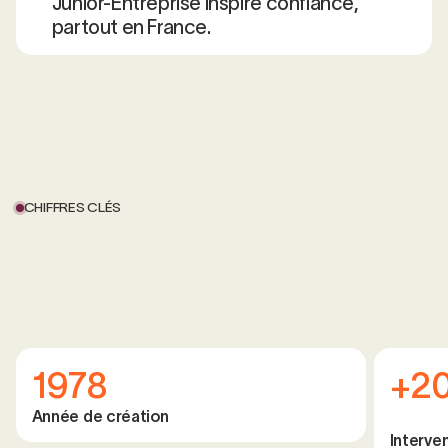
Junior-Entreprise inspire confiance,
partout en France.
CHIFFRES CLÉS
1978
+2
Année de création
Interve