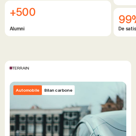
+500
99
Alumni
De satis
TERRAIN
Automobile
Bilan carbone