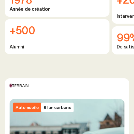
Année de création
Interve
+500
99
Alumni
De satis
TERRAIN
Automobile
Bilan carbone