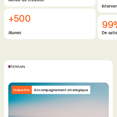
Interve
+500
99
Alumni
De satis
TERRAIN
Industrie
Accompagnement stratégique