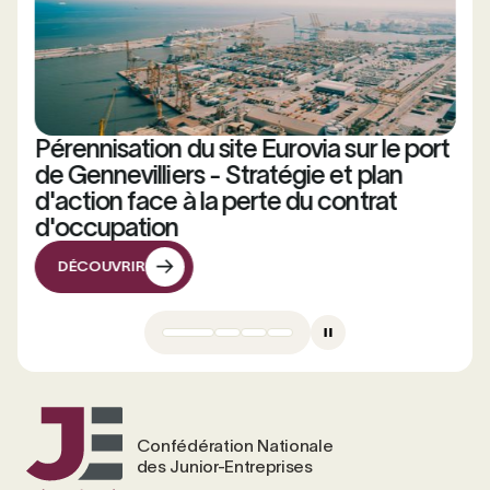
Pérennisation du site Eurovia sur le port
É
de Gennevilliers - Stratégie et plan
s
d'action face à la perte du contrat
t
d'occupation
DÉCOUVRIR
DÉCOUVRIR
Confédération Nationale
des Junior-Entreprises