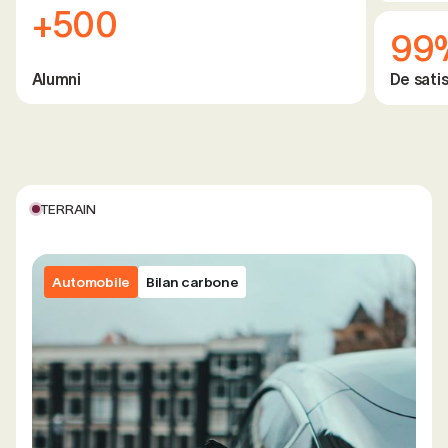
+500
99
Alumni
De satis
TERRAIN
Automobile
Bilan carbone