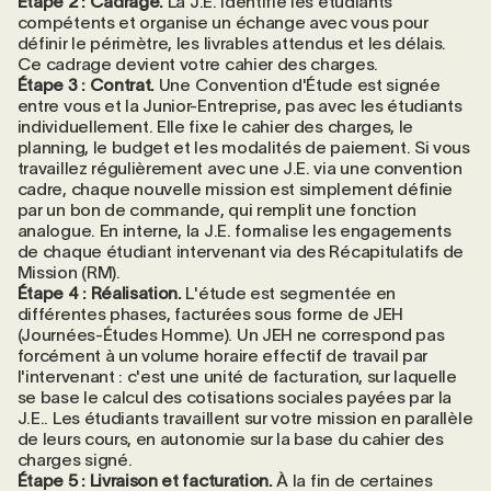
Étape 2 : Cadrage.
La J.E. identifie les étudiants
compétents et organise un échange avec vous pour
définir le périmètre, les livrables attendus et les délais.
Ce cadrage devient votre cahier des charges.
Étape 3 : Contrat.
Une Convention d'Étude est signée
entre vous et la Junior-Entreprise, pas avec les étudiants
individuellement. Elle fixe le cahier des charges, le
planning, le budget et les modalités de paiement. Si vous
travaillez régulièrement avec une J.E. via une convention
cadre, chaque nouvelle mission est simplement définie
par un bon de commande, qui remplit une fonction
analogue. En interne, la J.E. formalise les engagements
de chaque étudiant intervenant via des Récapitulatifs de
Mission (RM).
Étape 4 : Réalisation.
L'étude est segmentée en
différentes phases, facturées sous forme de JEH
(Journées-Études Homme). Un JEH ne correspond pas
forcément à un volume horaire effectif de travail par
l'intervenant : c'est une unité de facturation, sur laquelle
se base le calcul des cotisations sociales payées par la
J.E.. Les étudiants travaillent sur votre mission en parallèle
de leurs cours, en autonomie sur la base du cahier des
charges signé.
Étape 5 : Livraison et facturation.
À la fin de certaines