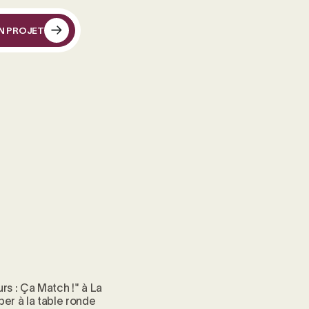
N PROJET
N PROJET
rs : Ça Match !" à La
er à la table ronde