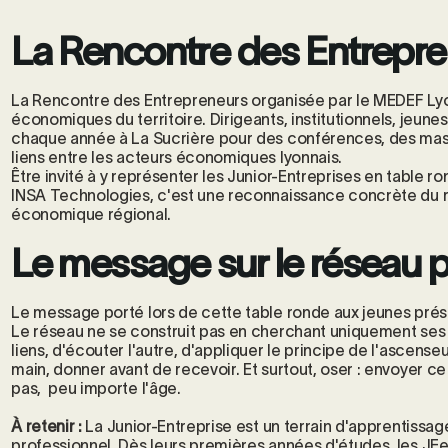
La Rencontre des Entrepre
La Rencontre des Entrepreneurs organisée par le MEDEF Ly
économiques du territoire. Dirigeants, institutionnels, jeune
chaque année à La Sucrière pour des conférences, des mast
liens entre les acteurs économiques lyonnais.
Être invité à y représenter les Junior-Entreprises en table r
INSA Technologies, c'est une reconnaissance concrète du r
économique régional.
Le message sur le réseau p
Le message porté lors de cette table ronde aux jeunes prés
Le réseau ne se construit pas en cherchant uniquement ses in
liens, d'écouter l'autre, d'appliquer le principe de l'ascenseu
main, donner avant de recevoir. Et surtout, oser : envoyer ce
pas, peu importe l'âge.
À retenir :
La Junior-Entreprise est un terrain d'apprentissa
professionnel. Dès leurs premières années d'études, les JEe