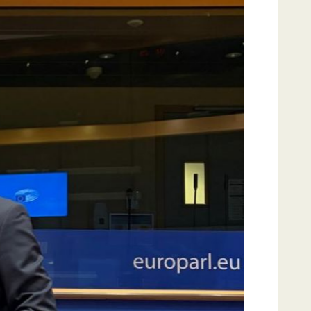
e plus riche du
VOIR
VOIR