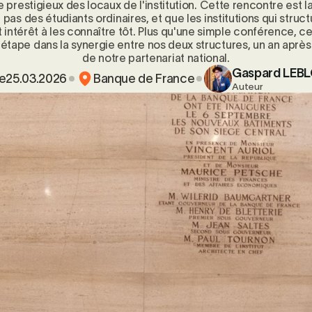
 prestigieux des locaux de l'institution. Cette rencontre est
 pas des étudiants ordinaires, et que les institutions qui stru
t intérêt à les connaître tôt. Plus qu'une simple conférence, 
tape dans la synergie entre nos deux structures, un an après l
de notre partenariat national.
Gaspard LEB
e
25.03.2026
Banque de France
Auteur